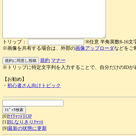
トリップ：
※任意 半角英数8-16文
※画像を共有する場合は、外部の
画像アップローダ
などをご
規約
マナー
※トリップに特定文字列を入力することで、自分だけのIDが
【お勧め】
・
初心者さん向けトピック
[0]
ｾｲﾁｬｯﾄTOP
[1]
BLなりきりﾁｬｯﾄ
[9]
最新の状態に更新