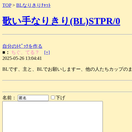
TOP
>
BLなりきりﾁｬｯﾄ
歌い手なりきり(BL)STPR/0
自分のﾄﾋﾟｯｸを作る
■：
ちぐ、てる？
[×]
2025-05-26 13:04:41
BLです、主と、BLでお願いしますー、他の人たちカップのま
名前：
下げ