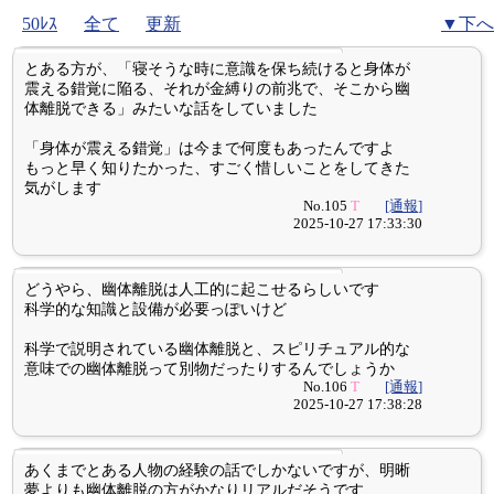
50ﾚｽ
全て
更新
▼下へ
とある方が、「寝そうな時に意識を保ち続けると身体が
震える錯覚に陥る、それが金縛りの前兆で、そこから幽
体離脱できる」みたいな話をしていました
「身体が震える錯覚」は今まで何度もあったんですよ
もっと早く知りたかった、すごく惜しいことをしてきた
気がします
No.105
T
[通報]
2025-10-27 17:33:30
どうやら、幽体離脱は人工的に起こせるらしいです
科学的な知識と設備が必要っぽいけど
科学で説明されている幽体離脱と、スピリチュアル的な
意味での幽体離脱って別物だったりするんでしょうか
No.106
T
[通報]
2025-10-27 17:38:28
あくまでとある人物の経験の話でしかないですが、明晰
夢よりも幽体離脱の方がかなりリアルだそうです