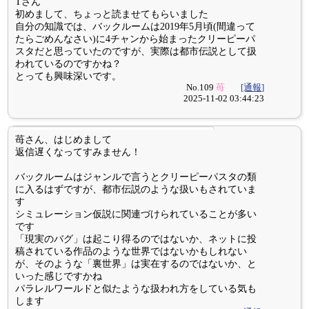
Tさん
初めまして、ちょっと読ませてもらいました
自分の知識では、バックルームは2019年5月頃(間違って
たらごめんなさい)に4チャンから始まったクリーピーパ
スタだと思っていたのですが、実際は都市伝説として扱
われているのですかね？
とっても興味深いです。
No.109
苺
[通報]
2025-11-02 03:44:23
苺さん、はじめまして
返信遅くなってすみません！
バックルームはジャンルで言うとクリーピーパスタの類
に入るはずですが、都市伝説のような扱いもされていま
す
シミュレーション仮説に関連づけられていることが多い
です
「現実のバグ」は起こり得るのではないか、ネットに投
稿されている作品のような世界ではないかもしれない
が、そのような「裏世界」は実在するのではないか、と
いった感じですかね
パラレルワールドと似たような扱われ方をしている気も
します