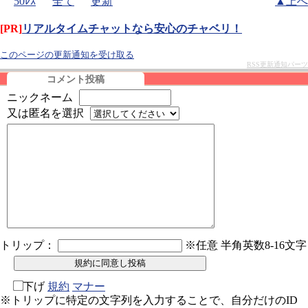
50ﾚｽ
全て
更新
▲上へ
[PR]
リアルタイムチャットなら安心のチャベリ！
このページの更新通知を受け取る
RSS更新通知パーツ
コメント投稿
ニックネーム
又は匿名を選択
トリップ：
※任意 半角英数8-16文字
下げ
規約
マナー
※トリップに特定の文字列を入力することで、自分だけのID