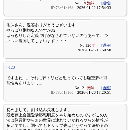
No.119
泡沫
[通報]
ID:73c61a16d
2026-01-22 17:54:33
泡沫さん、返答ありがとうございます
やっぱり別物なんですかね
はっきりした定義づけがなされていないのもあって、つ
いつい混同してしまいます・・・
No.120
T
[通報]
2026-01-26 16:59:58
>120
ですよね...。それに夢トリだと思っていても願望夢の可
能性もありますし...
No.121
泡沫
[通報]
ID:73c61a16d
2026-01-26 17:20:51
初めまして。割り込み失礼します。
最近夢上会議愛隣応報明度をやり始めたのですがこの方
法は降霊術やら無の世界に連れていかれるやらの情報が
多いですし、調べてもトリップ先はどうやって決めるの