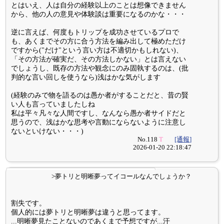
とはいえ、人は自分の経験以上のことは想像できません
から、他の人の意見や体験談は重要になるのかな・・・
逆に言えば、何度もトリップを成功させているプロで
も、あくまでその方に合う方法を編み出して極めただけ
ですから("だけ"という言い方は不適切かもしれない)、
「その方法が確実だ、その方法しかない」とは言えない
でしょうし、既存の方法や観念にのみ固執するのは、(批
判的な言い回しを使うなら)浅はかな気がします
(経験のみで物を語るのは愚か者がすることだと、昔の賢
い人も言っていましたしね
私は平々凡々な人間ですし、なんなら愚か者サイドだと
思うので、浅はかな思考や言動にならないように注意し
ないといけない・・・)
No.118
T
[通報]
2026-01-20 22:18:47
>夢トリと明晰夢ってイコールなんでしょうか？
割失です。
個人的には夢トリと明晰夢は違うと思ってます。
...明晰夢見たことないのであくまで予想ですが...汗