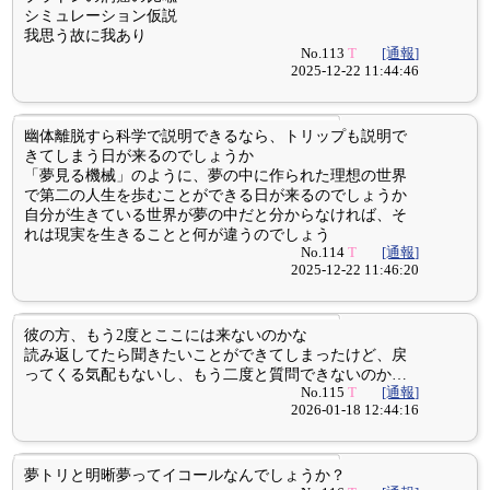
シミュレーション仮説
我思う故に我あり
No.113
T
[通報]
2025-12-22 11:44:46
幽体離脱すら科学で説明できるなら、トリップも説明で
きてしまう日が来るのでしょうか
「夢見る機械」のように、夢の中に作られた理想の世界
で第二の人生を歩むことができる日が来るのでしょうか
自分が生きている世界が夢の中だと分からなければ、そ
れは現実を生きることと何が違うのでしょう
No.114
T
[通報]
2025-12-22 11:46:20
彼の方、もう2度とここには来ないのかな
読み返してたら聞きたいことができてしまったけど、戻
ってくる気配もないし、もう二度と質問できないのか…
No.115
T
[通報]
2026-01-18 12:44:16
夢トリと明晰夢ってイコールなんでしょうか？