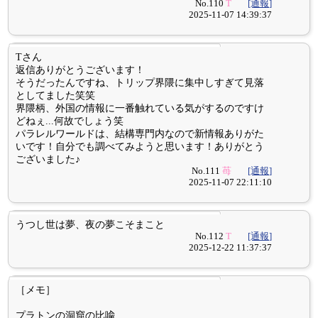
No.110
T
[通報]
2025-11-07 14:39:37
Tさん
返信ありがとうございます！
そうだったんですね、トリップ界隈に集中しすぎて見落
としてました笑笑
界隈柄、外国の情報に一番触れている気がするのですけ
どねぇ...何故でしょう笑
パラレルワールドは、結構専門内なので新情報ありがた
いです！自分でも調べてみようと思います！ありがとう
ございました♪
No.111
苺
[通報]
2025-11-07 22:11:10
うつし世は夢、夜の夢こそまこと
No.112
T
[通報]
2025-12-22 11:37:37
［メモ］
プラトンの洞窟の比喩