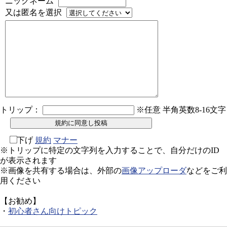
ニックネーム
又は匿名を選択
トリップ：
※任意 半角英数8-16文字
下げ
規約
マナー
※トリップに特定の文字列を入力することで、自分だけのID
が表示されます
※画像を共有する場合は、外部の
画像アップローダ
などをご利
用ください
【お勧め】
・
初心者さん向けトピック