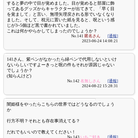
すると夢の中で目が覚めました。目が覚めると部屋に飾
ってあるグッズからキャラクターが出てきて、「早く目
を覚まして」と言い、無理矢理戻される形でいなくなり
ました。そして、枕元に置いた紙を見ると、呪という感
じが3~5個ほど黒で書かれていました。
これは何かやらかしてしまったのでしょうか？
No.141
匿名さん
[通報]
2023-06-24 14:08:21
141さん、紫ペンがなかったら緑ペンで代用しないといけ
ないらしいですよーきっと呪の件もそれが原因じゃない
でしょうか？
(知らんけど)
No.142
名無しさん
[通報]
2024-08-22 15:28:31
闇姫様をやったらこちらの世界ではどうなるのでしょう
か
行方不明？それとも存在事消えてる？
だれでもいいので教えてください！
No.143
いちご好き
[通報]