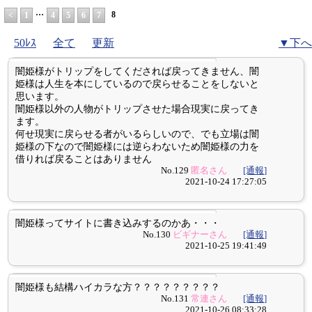
…
8
<
1
4
5
6
7
50ﾚｽ
全て
更新
▼下へ
闇姫様がトリップをしてくだされば戻ってきません、闇
姫様は人生を本にしているので戻らせることをしないと
思います。
闇姫様以外の人物がトリップさせた場合現実に戻ってき
ます。
何せ現実に戻らせる者がいるらしいので、でも立場は闇
姫様の下なので闇姫様には逆らわないため闇姫様の力を
借りれば戻ることはありません
No.129
匿名さん
[通報]
2021-10-24 17:27:05
闇姫様ってサイトに書き込みするのかあ・・・
No.130
ビギナーさん
[通報]
2021-10-25 19:41:49
闇姫様も結構ハイカラな方？？？？？？？？？
No.131
常連さん
[通報]
2021-10-26 08:33:28