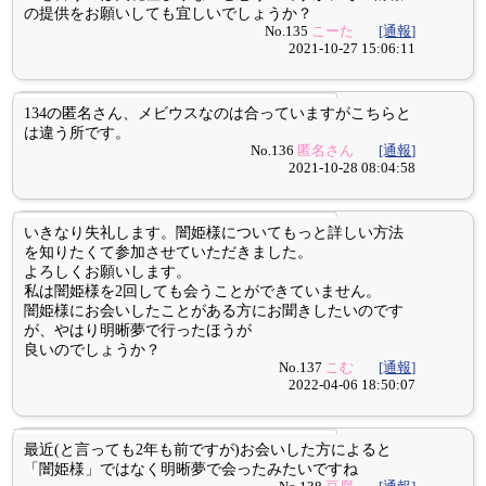
の提供をお願いしても宜しいでしょうか？
No.135
こーた
[通報]
2021-10-27 15:06:11
134の匿名さん、メビウスなのは合っていますがこちらと
は違う所です。
No.136
匿名さん
[通報]
2021-10-28 08:04:58
いきなり失礼します。闇姫様についてもっと詳しい方法
を知りたくて参加させていただきました。
よろしくお願いします。
私は闇姫様を2回しても会うことができていません。
闇姫様にお会いしたことがある方にお聞きしたいのです
が、やはり明晰夢で行ったほうが
良いのでしょうか？
No.137
こむ
[通報]
2022-04-06 18:50:07
最近(と言っても2年も前ですが)お会いした方によると
「闇姫様」ではなく明晰夢で会ったみたいですね