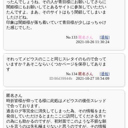
ったんでしょうね、その人が青目様にお願いしてさらに
闇姫様にもお願いしてとあるサイトに参加していただい
たんですよ。まあ、そのサイトはもう閉鎖してしまいま
したけどね。
印象は闇姫様が落ち着いていて青目様が少しはっちゃけ
た感じでした。
No.133
匿名さん
[通報]
2021-10-26 11:30:24
それってメビウスのここと同じスレタイのもので合って
いますか？あそこならいくつかページを保存してありま
す
No.134
匿名さん
[通報]
ID:86d39944b
2021-10-27 10:54:09
匿名さん
時折皆様が仰ってる様に此処はメビウスの後任スレッド
で合っております。
過去ログ等完全に消失してしまった為、その情報をまた
発信していただけるとまたここに訪問してくださる方々
の為にも助かるのですが、初対面でこのような不躾な願
いを言うのは失礼極まりないと思うのですが、その情報