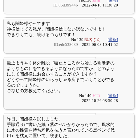
No.138
豆腐
[通報]
ID:86d39944b
2022-04-18 11:30:20
私も闇姫様やってます！
神様信じてる私が、闇姫様信じない訳ないですよ！
できなくても、続けるつもりです！
No.139
匿名さん
[通報]
ID:edc538039
2022-06-08 10:41:52
最近ようやく体外離脱（寝たところから始まる明晰夢の
ようなもの）をできるようになったのですか、どのよう
にして闇姫様にお会いすることができますか？
どうやって闇姫様のいらっしゃる所までいくことができ
るのでしょうか。
ご存じの方教えてください。
No.140
ピコ
[通報]
2022-10-26 08:50:28
昨日、闇姫様を試しました。
手順通りに書いた紙（紫のペンがなかったので、風水的
に水の性質を持ち邪気を払うと言われている黒ペンで代
用）を枕元に置いて、寝ました。