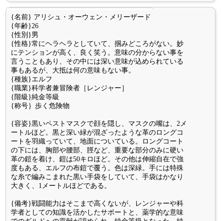
{名前} アリシュ・オーウェン・メリーザード
{年齢}26
{性別}男
{性格}常にヘラヘラとしていて、掴みどころがない。妙
にテンションが高く、良く笑う。意味の分からない事を
言うこともあり、その中には深い意味が込められている
事もあるが、大抵は何の意味もない事。
{種族}エルフ
{職業}科学者兼冒険者［レンジャー］
{階級}純金等級
{称号｝歩く危険物
{容姿}黒いペストマスクで顔を隠し、マスクの嘴は、2メ
ートルほど。黒と深い緑が混ざったような革のロングコ
ートを羽織っていて、地面についている。ロングコート
の下には、胸部や腰部、脛など、重要な部分のみに硬い
革の鎧を着け、鎧は50キロほど。その他は伸縮自在で強
度もある、エルフの布鎧で覆う。色は深緑。手には特殊
な糸で編みこまれた黒い手袋をしていて、手袋はかなり
大きく、1メートルほどである。
{備考}戦闘能力はそこまで高くないが、レンジャーや科
学者としての知識を活かしたサポートと、薬学的な意味