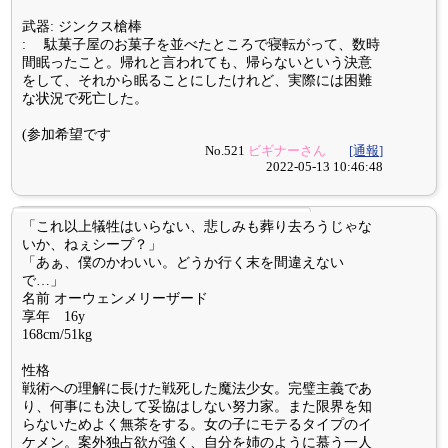
武器: ジンクス槍棒
: 駄菓子屋のお菓子を並べたところで寝転がって、数時
間眠ったこと。帰れと言われても、帰らないという決意
をして、それから眠ることにしたけれど、実際には困難
な状況で死亡した。
(参加希望です
No.521
ビギナーさん
[通報]
2022-05-13 10:46:48
「これ以上犠牲はいらない、悲しみも葬り去ろうじゃな
いか、ねぇシープ？」
「あぁ、僕のかわいい。どうか行く末を間違えない
で…」
名前 オーウェンメリーザード
享年 16y
168cm/51kg
性格
戦術への理解に長けた戦死した魔法少女。完璧主義であ
り、何事にも決して妥協はしない努力家。また限界を知
らないためよく無茶をする。女の子にモテるタイプのイ
ケメン。案外独占欲が強く、自分を姉のように慕う一人