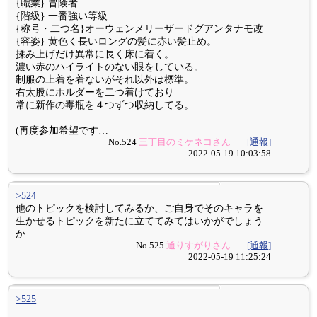
{職業} 冒険者
{階級} 一番強い等級
{称号・二つ名}オーウェンメリーザードグアンタナモ改
{容姿} 黄色く長いロングの髪に赤い髪止め。
揉み上げだけ異常に長く床に着く。
濃い赤のハイライトのない眼をしている。
制服の上着を着ないがそれ以外は標準。
右太股にホルダーを二つ着けており
常に新作の毒瓶を４つずつ収納してる。
(再度参加希望です…
No.524
三丁目のミケネコさん
[通報]
2022-05-19 10:03:58
>524
他のトピックを検討してみるか、ご自身でそのキャラを
生かせるトピックを新たに立ててみてはいかがでしょう
か
No.525
通りすがりさん
[通報]
2022-05-19 11:25:24
>525