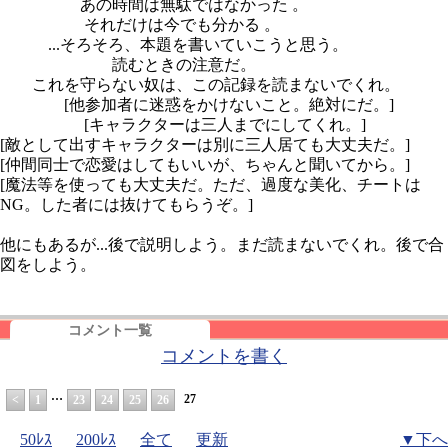
あの時間は無駄ではなかった 。
それだけは今でも分かる 。
...そろそろ、本題を書いていこうと思う。
読むときの注意だ。
これを守らない奴は、この記録を読まないでくれ。
[他参加者に迷惑をかけないこと。絶対にだ。]
[キャラクターは三人までにしてくれ。]
[敵として出すキャラクターは別に三人居ても大丈夫だ。]
[仲間同士で恋愛はしてもいいが、ちゃんと聞いてから。]
[魔法等を使っても大丈夫だ。ただ、過度な美化、チートは
NG。した者には抜けてもらうぞ。]
他にもあるが...後で説明しよう。まだ読まないでくれ。後で合
図をしよう。
コメント一覧
コメントを書く
…
27
<
1
23
24
25
26
50ﾚｽ
200ﾚｽ
全て
更新
▼下へ