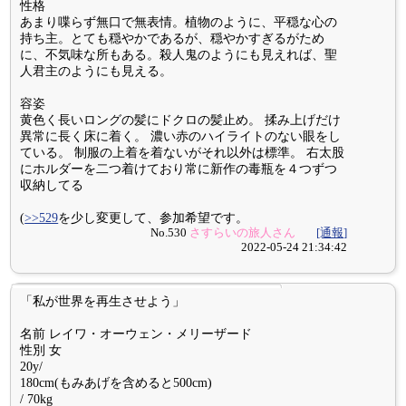
性格
あまり喋らず無口で無表情。植物のように、平穏な心の
持ち主。とても穏やかであるが、穏やかすぎるがため
に、不気味な所もある。殺人鬼のようにも見えれば、聖
人君主のようにも見える。
容姿
黄色く長いロングの髪にドクロの髪止め。 揉み上げだけ
異常に長く床に着く。 濃い赤のハイライトのない眼をし
ている。 制服の上着を着ないがそれ以外は標準。 右太股
にホルダーを二つ着けており常に新作の毒瓶を４つずつ
収納してる
(
>>529
を少し変更して、参加希望です。
No.530
さすらいの旅人さん
[通報]
2022-05-24 21:34:42
「私が世界を再生させよう」
名前 レイワ・オーウェン・メリーザード
性別 女
20y/
180cm(もみあげを含めると500cm)
/ 70kg