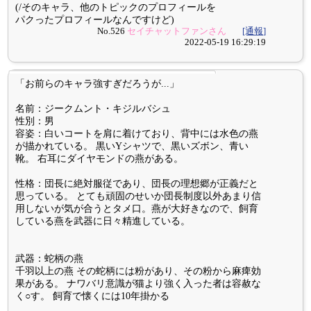
(/そのキャラ、他のトピックのプロフィールを
パクったプロフィールなんですけど)
No.526
セイチャットファンさん
[通報]
2022-05-19 16:29:19
「お前らのキャラ強すぎだろうが...」
名前：ジークムント・キジルバシュ
性別：男
容姿：白いコートを肩に着けており、背中には水色の燕
が描かれている。 黒いYシャツで、黒いズボン、青い
靴。 右耳にダイヤモンドの燕がある。
性格：団長に絶対服従であり、団長の理想郷が正義だと
思っている。 とても頑固のせいか団長制度以外あまり信
用しないが気が合うとタメ口。燕が大好きなので、飼育
している燕を武器に日々精進している。
武器：蛇柄の燕
千羽以上の燕 その蛇柄には粉があり、その粉から麻痺効
果がある。 ナワバリ意識が猫より強く入った者は容赦な
く○す。 飼育で懐くには10年掛かる