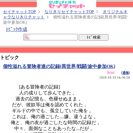
セイチャットTOP
なりきりセイチャットTOP
オリジナルキ
ャラなりきりチャット
個性溢れる冒険者達の記録[異世界/戦闘/
途中参加OK]
ﾄﾋﾟｯｸ作成
トピック
個性溢れる冒険者達の記録[異世界/戦闘/途中参加OK]
lear
[通報]
2019-10-19 16:36:50
[ある冒険者の記録]
人の成りして歩んできた 。
過去の記憶も、色褪せぬまま 。
だが、彼奴等は俺を認めてくれた 。
ギルドの中でも、孤立していた俺を 。
これは、俺の過ごした....嫌。違うよな 。
俺と、俺の友が過ごしたな時間の記録だ 。
中々、面倒なこともあったな...だが 。