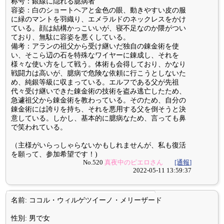
称号：銀線に隠れる臆病者
容姿：白のショートヘアと金色の眼、動きやすい皮の服
に緑のマントを羽織り、エメラルドのネックレスをかけ
ている。顔は結構かっこいいが、寝不足なのか隈がつい
ており、無駄に容姿を悪くしている。
備考：アランの祖父から受け継いだ独自の錬金術を使
い、そこら辺の石を特殊なワイヤーに錬成し、それを
様々な使い方をして戦う。体術も会得しており、かなり
戦闘力は高いが、臆病で危険な依頼に行こうとしないた
め、純銀等級に収まっている。エルフである父が先祖
代々受け継いできた錬金術の技術を盗み逃亡したため、
急遽祖父から錬金術を教わっている。そのため、自分の
錬金術には誇りを持ち、それを悪用する父を倒そうと決
意している。しかし、基本的に臆病なため、言っても鼻
で笑われている。
（主様がいらっしゃらないかもしれませんが、私も復活
を願って、参加希望です！)
No.520
真夜中のピエロさん
[通報]
2022-05-11 13:59:37
名前: ココル・ウィルゲツイーノ・メリーザード
性別: 男で女