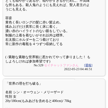
とても穏やかであるが、穏やかすぎるがために、不気味
な所もある。殺人鬼のようにも見えれば、聖人君主のよ
うにも見える。
容姿
黄色く長いロングの髪に赤い髪止め。
揉み上げだけ異常に長く床に着く。
濃い赤のハイライトのない眼をしている。
制服の上着を着ないがそれ以外は標準。
右太股にホルダーを二つ着けており
常に新作の毒瓶を４つずつ収納してる
( /素敵な素敵な世界観に惹かれてやって参りました！ も
しよろしければ参加希望です)
No.529
セイチャットファンさん
[通報]
2022-05-23 04:46:51
「世界の理を打ち破る」
名前 シン・オーウェン・メリーザード
性別 女
20y/180cm(もみあげを含めると400cm)/ 70kg