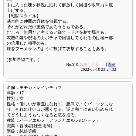
中に入った魂を状況に応じて解放して回復や攻撃力を底
上げする。
【戦闘スタイル】
基本的に仲間の容体を無視する。
それがどれだけ重傷であろうともである。
むしろ、無用だと考えると鎌でトドメを刺す場合も。
灰塵の鎌や呪術のカボチャで回復してくれるのは極一部
の信用した相手のみ。
鎌をブーメランのように投げて攻撃することもある。
(参加希望です。)
No.519
名無しさん
[通報]
2022-05-10 23:24:32
名前：モモカ・レインチョフ
年齢：17
性別：女
性格：優しいが素直になれず、臆病でよくパニックにな
り、それに伴い口が悪くなる。逆に完全に追い詰められ
てどうしようもなくなると腹を括る。
種族：ハーフエルフ（アランとエルフのハーフ）
職業：冒険者[錬金術師]
階級：純銀等級