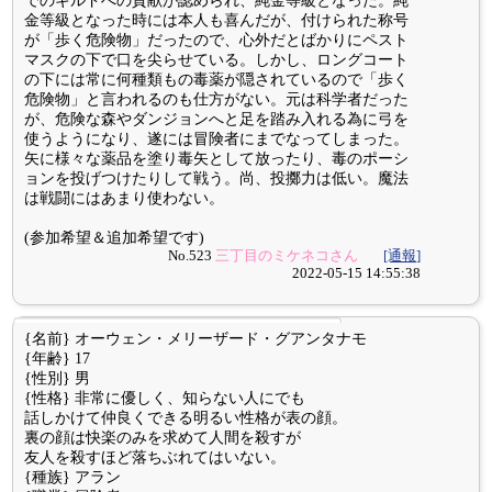
でのギルドへの貢献が認められ、純金等級となった。純
金等級となった時には本人も喜んだが、付けられた称号
が「歩く危険物」だったので、心外だとばかりにペスト
マスクの下で口を尖らせている。しかし、ロングコート
の下には常に何種類もの毒薬が隠されているので「歩く
危険物」と言われるのも仕方がない。元は科学者だった
が、危険な森やダンジョンへと足を踏み入れる為に弓を
使うようになり、遂には冒険者にまでなってしまった。
矢に様々な薬品を塗り毒矢として放ったり、毒のポーシ
ョンを投げつけたりして戦う。尚、投擲力は低い。魔法
は戦闘にはあまり使わない。
(参加希望＆追加希望です)
No.523
三丁目のミケネコさん
[通報]
2022-05-15 14:55:38
{名前} オーウェン・メリーザード・グアンタナモ
{年齢} 17
{性別} 男
{性格} 非常に優しく、知らない人にでも
話しかけて仲良くできる明るい性格が表の顔。
裏の顔は快楽のみを求めて人間を殺すが
友人を殺すほど落ちぶれてはいない。
{種族} アラン