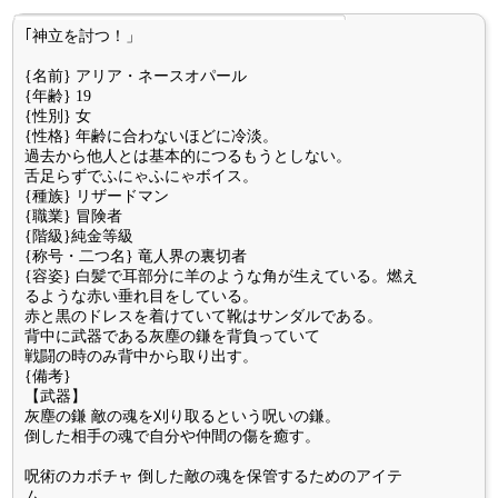
｢神立を討つ！」
{名前} アリア・ネースオパール
{年齢} 19
{性別} 女
{性格} 年齢に合わないほどに冷淡。
過去から他人とは基本的につるもうとしない。
舌足らずでふにゃふにゃボイス。
{種族} リザードマン
{職業} 冒険者
{階級}純金等級
{称号・二つ名} 竜人界の裏切者
{容姿} 白髪で耳部分に羊のような角が生えている。燃え
るような赤い垂れ目をしている。
赤と黒のドレスを着けていて靴はサンダルである。
背中に武器である灰塵の鎌を背負っていて
戦闘の時のみ背中から取り出す。
{備考}
【武器】
灰塵の鎌 敵の魂を刈り取るという呪いの鎌。
倒した相手の魂で自分や仲間の傷を癒す。
呪術のカボチャ 倒した敵の魂を保管するためのアイテ
ム。