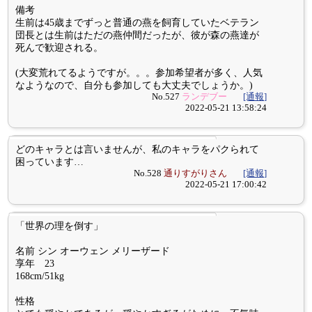
備考
生前は45歳までずっと普通の燕を飼育していたベテラン
団長とは生前はただの燕仲間だったが、彼が森の燕達が
死んで歓迎される。
(大変荒れてるようですが。。。参加希望者が多く、人気
なようなので、自分も参加しても大丈夫でしょうか。)
No.527
ランデブー
[通報]
2022-05-21 13:58:24
どのキャラとは言いませんが、私のキャラをパクられて
困っています…
No.528
通りすがりさん
[通報]
2022-05-21 17:00:42
「世界の理を倒す」
名前 シン オーウェン メリーザード
享年 23
168cm/51kg
性格