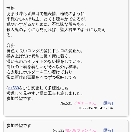
性格
あまり喋らず無口で無表情。植物のように、
平穏な心の持ち主。とても穏やかであるが、
穏やかすぎるがために、不気味な所もある。
殺人鬼のようにも見えれば、聖人君主のようにも見え
る。
容姿
黄色く長いロングの髪にドクロの髪止め。
揉み上げだけ異常に長く床に着く。
濃い赤のハイライトのない眼をしている。
制服の上着を着ないがそれ以外は標準。
右太股にホルダーを二つ着けており
常に新作の毒瓶を４つずつ収納してる
(
>>530
を少し変更して多様性にも
考慮して見やすい様に工夫も施しました。
参加希望です。
No.531
ビギナーさん
[通報]
2022-05-28 14:37:34
参加希望です
No.532
掲示板ファンさん
[通報]