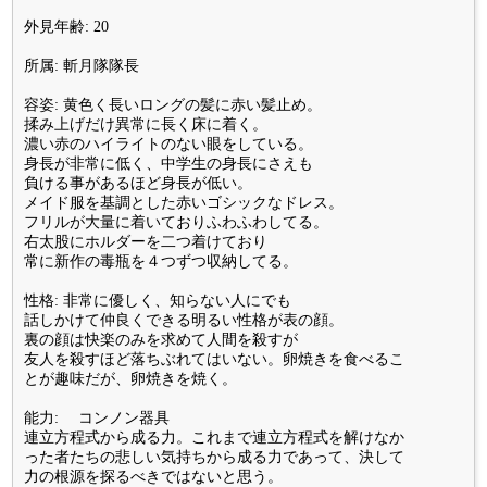
外見年齢: 20
所属: 斬月隊隊長
容姿: 黄色く長いロングの髪に赤い髪止め。
揉み上げだけ異常に長く床に着く。
濃い赤のハイライトのない眼をしている。
身長が非常に低く、中学生の身長にさえも
負ける事があるほど身長が低い。
メイド服を基調とした赤いゴシックなドレス。
フリルが大量に着いておりふわふわしてる。
右太股にホルダーを二つ着けており
常に新作の毒瓶を４つずつ収納してる。
性格: 非常に優しく、知らない人にでも
話しかけて仲良くできる明るい性格が表の顔。
裏の顔は快楽のみを求めて人間を殺すが
友人を殺すほど落ちぶれてはいない。卵焼きを食べるこ
とが趣味だが、卵焼きを焼く。
能力: コンノン器具
連立方程式から成る力。これまで連立方程式を解けなか
った者たちの悲しい気持ちから成る力であって、決して
力の根源を探るべきではないと思う。