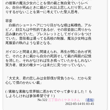
の後輩の魔法少女のことを僕の裁と無自覚でいうレベ
ル。自分が死ぬときに裁がこれ以上悲しんだり苦しんだ
りするがないことを第一に考えていた聖人思考。
容姿
白銀のショートヘアにつり目がちな瞳は柘榴色。アル
ビノ。顔立ちは中性的であるが、その容姿故に周りから
忌み嫌われていた。ブレスレットとしてガイロンをつけ
ていた。普段着は通ってる高校の制服。魔法少女時は燕
尾服姿の執のような姿となる。
ガイロンと間違え刺し間違えられ、再生が間に合わず死
亡。そのときに裁から自分の死因そして裁の両親の記憶
を消した。それがなければ生き残っていたかもしれない
実力者。彼女の種ターンは未だに見つかっていない。
「大丈夫、君の悲しみは全部僕が背負うから、だから安
心して僕のかわいい裁」
( /素敵な素敵な世界観に惹かれてやって参りました！ も
しよろしければ参加希望です！)
No.522
三丁目のミケネコさん
[通報]
2022-05-14 01:03:45