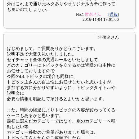
外はこれまで通り元ネタありやオリジナルカテに作って
も良いのでしょうか。
No.1
匿名さん
[通報]
2016-11-04 17:01:06
>>匿名さん
はじめまして。ご質問ありがとうございます。
説明不足で大変失礼いたしました。
セイチャット全体の共通ルールといたしまして、
どのカテゴリーにトピックを立てるかは皆様の自主性に
お任せしておりますので
今回のBLトピックの場合も同様に、
トピック主さんの自主性にお任せしたいと思いますが、
参加する方に分かりやすいように、トピックタイトルや
説明文に
必要な情報を明記して頂けるとよいかと思います。
また、時間の経過によりトピックの内容が変わってくる
ケースもあるかと思います。
最初に選んだカテゴリーではなく、別のカテゴリーへ移
動したい等
カテゴリー移動のご希望がありました場合は、
トピック主さんからのご依頼でしたら、