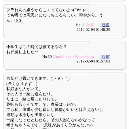
フラれんの嫌やからこくってないよ<(^∀^´)>
でも噂では両思いになっちょるらしい…噂やから。う
ん。(((((
No.38
朱依
[通報]
2019-02-04 01:48:39
小学生はこの時間は寝てるやろ？
お邪魔しましたー
No.39
Caracal・in・Kemurikusa
[通報]
2019-02-04 01:57:03
言葉だけ置いてきます。(´・∀・｀)
(長くなります！)
私好きな人がいて、
その人は一緒に遊んだり、
たまに一緒に帰ったりして、
趣味も合うんです。で、身長は一緒で、
でも私、体重が少し多いし体型がいいとは言えないし
運動は水泳しか出来ないし
一緒になったとしたら、その人困らないかなって、
考えちゃうんです。(意味があまり分かんないw)