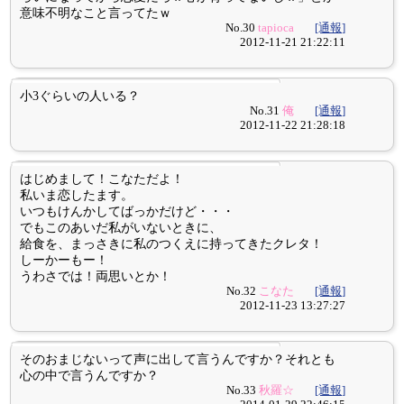
意味不明なこと言ってたｗ
No.30
tapioca
[通報]
2012-11-21 21:22:11
小3ぐらいの人いる？
No.31
俺
[通報]
2012-11-22 21:28:18
はじめまして！こなただよ！
私いま恋したます。
いつもけんかしてばっかだけど・・・
でもこのあいだ私がいないときに、
給食を、まっさきに私のつくえに持ってきたクレタ！
しーかーもー！
うわさでは！両思いとか！
No.32
こなた
[通報]
2012-11-23 13:27:27
そのおまじないって声に出して言うんですか？それとも
心の中で言うんですか？
No.33
秋羅☆
[通報]