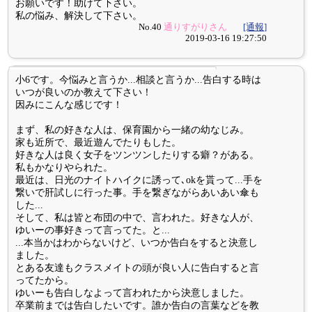
お願いです！助けて下さい。
私の悩み、解決して下さい。
No.40
通りすがりさん
[通報]
2019-03-16 19:27:50
小6です。今悩みと言うか...相談と言うか...告白する時は
いつが良いのか教えて下さい！
因みにこんな感じです！
まず、私の好きな人は、保育園から一緒の幼なじみ。
家も近所で、最近遊んでたりもした。
好きな人は良く女子をツンツンしたりする癖？がある。
私もかなりやられた。
最近は、日光のナイトハイクに誘って､okを貰って...手を
繋いで肝試しに行った事。手を繋ぎながらあいあい傘も
した...
そして、私は皆と布団の中で、言われた。好きな人が、
ゆいーの事好きって言ってた。と...
...本当かはわからないけど、いつか告白をすると決意し
ました。
とある友達もクラスメイトの頭が良い人に告白すると言
ってたから。
ゆいーも告白しなよって言われたから決意しました。
卒業前までは告白したいです。誰か告白の言葉などを教