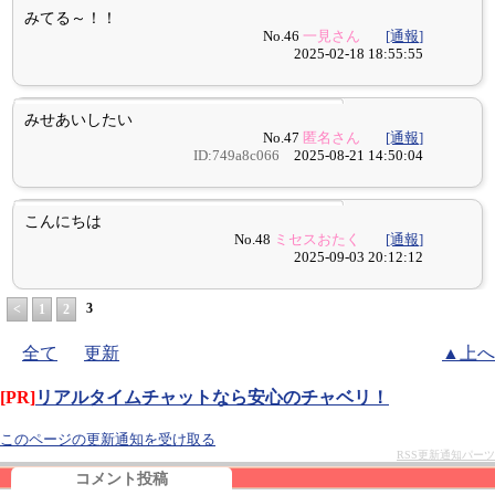
みてる～！！
No.46
一見さん
[通報]
2025-02-18 18:55:55
みせあいしたい
No.47
匿名さん
[通報]
ID:749a8c066
2025-08-21 14:50:04
こんにちは
No.48
ミセスおたく
[通報]
2025-09-03 20:12:12
3
<
1
2
全て
更新
▲上へ
[PR]
リアルタイムチャットなら安心のチャベリ！
このページの更新通知を受け取る
RSS更新通知パーツ
コメント投稿