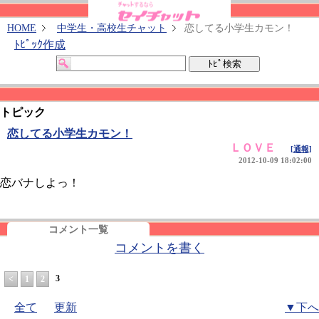
HOME
中学生・高校生チャット
恋してる小学生カモン！
ﾄﾋﾟｯｸ作成
トピック
恋してる小学生カモン！
ＬＯＶＥ
[通報]
2012-10-09 18:02:00
恋バナしよっ！
コメント一覧
コメントを書く
3
<
1
2
全て
更新
▼下へ