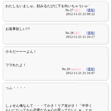
わたしもいましゅ。顔みるたびに下を向いちゃう(･ω･`
No.27
ほに
[通報]
2012-11-21 21:09:22
お返事欲しい!!!
No.28
ほに
[通報]
2012-11-21 21:10:17
小５だーーーよん！
フラれたよ！
No.29
tapioca
[通報]
2012-11-21 21:16:07
っふ・・・・
しょせん俺なんて・・・てかさ！リア友がさ！「中学く
らいになってから恋愛だろｗ心が育ってないしｗ」とか